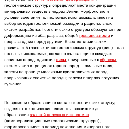
геологические структуры определяют места концентрации
минеральных веществ в недрах Земли, морфологию и
условия залегания тел полезных ископаемых, влияют на
выбор методов геологической разведки и рациональных
систем разработки. Геологические структуры образуются при
деформациях изгиба, разрыва, общей
трещиноватости
и
прорыва одних пород другими. В соответствии с этим
различают 5 главных типов геологических структур (рис.): тела
полезных ископаемых, согласно залегающие в складках
слоистых пород; одинокие
жилы
, приуроченные к
сбросам
;
системы жил в трещинах горных пород — жильные поля;
залежи на границе массивных кристаллических пород,
прорывающих слоистые породы; залежи в жерлах потухших
вулканов.
По времени образования в составе геологических структур
выделяют тектонические элементы, возникшие до
образования
залежей полезных ископаемых
(доминерализационные геологические структуры),
формировавшиеся в период накопления минерального