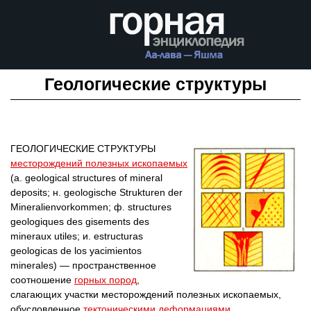
Геологические структуры
ГЕОЛОГИЧЕСКИЕ СТРУКТУРЫ
месторождений полезных ископаемых
(а. geological structures of mineral
deposits; н. geologische Strukturen der
Mineralienvorkommen; ф. structures
geologiques des gisements des
mineraux utiles; и. estructuras
geologicas de los yacimientos
minerales) — пространственное
соотношение
горных пород
,
слагающих участки месторождений полезных ископаемых,
обусловленное
тектоническими деформациями
,