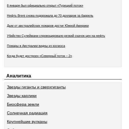
8 января был официально открыт «Турецкий поток»
Нефть Brent снова подорожала до 70 долларов за баррель
Дым от австралийских пожаров достиг Южной Америки
Убийство Сулеймани спровоцировало резкий скачок цен на нефть
Пожары в Австралии видны из космоса
Когда будет достроен «Северный поток – 2»
Аналитика
Звезды гиганты и сверхгиганты
Звезды карлики
Биосфера земли
Солнечная радиация
Крупнейшие вулканы