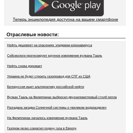
Теперь энциклопедия доступна на вашем смартфоне
Отраслевые новости:
Нефть дешевеет на опасениях эпидемии коронавируса
Сейсмологи прогнозируют крупное извержение вулкана Тааль
Нефть снова дорожает
Украина не будет строить газопровод для СПГ из США
Белоруссия ищет альтернативу российской нефти
Вулкан Тааль на Филиппинах выбросил двухкилометровый столб пепла
Разгадана загадка Солнечной системы о «великом водоразделе»
На Филиппинах началось извержение вулкана Тааль
Газпром резко сократил подачу газа в Европу